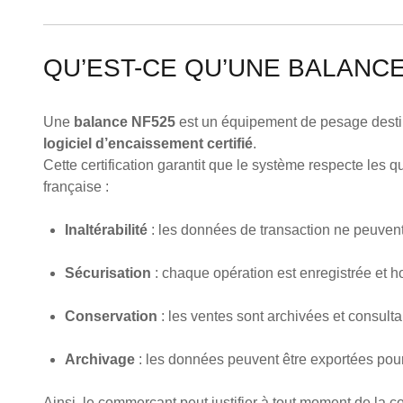
QU’EST-CE QU’UNE BALANCE
Une
balance NF525
est un équipement de pesage destiné
logiciel d’encaissement certifié
.
Cette certification garantit que le système respecte les q
française :
Inaltérabilité
: les données de transaction ne peuvent
Sécurisation
: chaque opération est enregistrée et 
Conservation
: les ventes sont archivées et consult
Archivage
: les données peuvent être exportées pour 
Ainsi, le commerçant peut justifier à tout moment de la