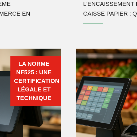
ÈME
L’ENCAISSEMENT F
MMERCE EN
CAISSE PAPIER : 
LA NORME
NF525 : UNE
CERTIFICATION
LÉGALE ET
TECHNIQUE