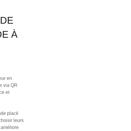
 DE
DE À
eur en
le via QR
ce et
ode placé
hoisir leurs
 améliore