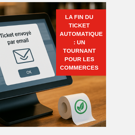
LA FIN DU
TICKET
AUTOMATIQUE
: UN
TOURNANT
POUR LES
COMMERCES