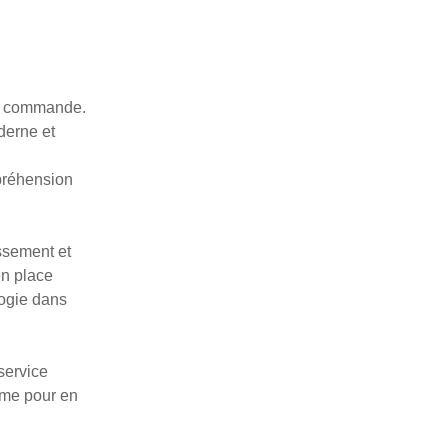
 de commande.
derne et
préhension
ssement et
n place
logie dans
service
ème pour en