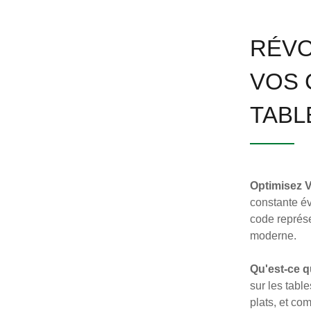
RÉVO
VOS 
TABL
Optimisez 
constante év
code représe
moderne.
Qu'est-ce 
sur les tabl
plats, et co